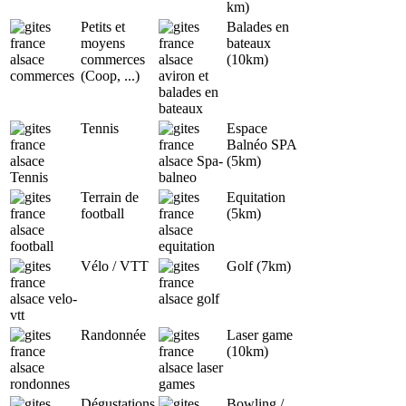
km)
Petits et
Balades en
moyens
bateaux
commerces
(10km)
(Coop, ...)
Tennis
Espace
Balnéo SPA
(5km)
Terrain de
Equitation
football
(5km)
Vélo / VTT
Golf (7km)
Randonnée
Laser game
(10km)
Dégustations
Bowling /