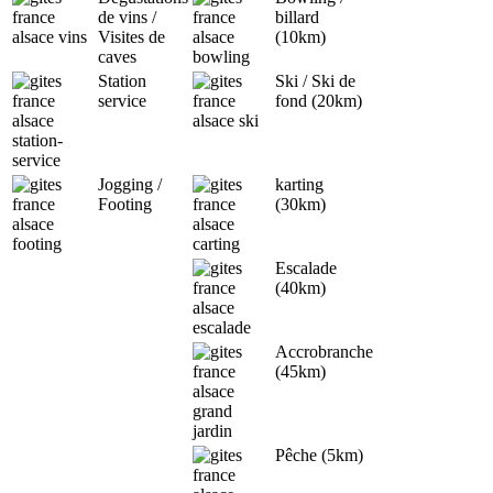
de vins /
billard
Visites de
(10km)
caves
Station
Ski / Ski de
service
fond (20km)
Jogging /
karting
Footing
(30km)
Escalade
(40km)
Accrobranche
(45km)
Pêche (5km)