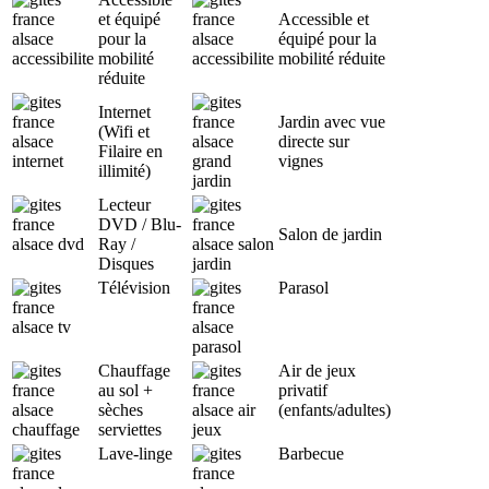
et équipé
Accessible et
pour la
équipé pour la
mobilité
mobilité réduite
réduite
Internet
Jardin avec vue
(Wifi et
directe sur
Filaire en
vignes
illimité)
Lecteur
DVD / Blu-
Salon de jardin
Ray /
Disques
Télévision
Parasol
Chauffage
Air de jeux
au sol +
privatif
sèches
(enfants/adultes)
serviettes
Lave-linge
Barbecue